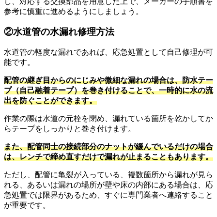
し、対応する交換部品を用意した上で、メーカーの手順書を
参考に慎重に進めるようにしましょう。
②水道管の水漏れ修理方法
水道管の軽度な漏れであれば、応急処置として自己修理が可
能です。
配管の継ぎ目からのにじみや微細な漏れの場合は、防水テー
プ（自己融着テープ）を巻き付けることで、一時的に水の流
出を防ぐことができます。
作業の際は水道の元栓を閉め、漏れている箇所を乾かしてか
らテープをしっかりと巻き付けます。
また、配管同士の接続部分のナットが緩んでいるだけの場合
は、レンチで締め直すだけで漏れが止まることもあります。
ただし、配管に亀裂が入っている、複数箇所から漏れが見ら
れる、あるいは漏れの場所が壁や床の内部にある場合は、応
急処置では限界があるため、すぐに専門業者へ連絡すること
が重要です。