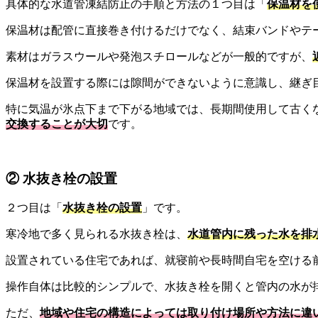
具体的な水道管凍結防止の手順と方法の１つ目は「
保温材を
保温材は配管に直接巻き付けるだけでなく、結束バンドやテ
素材はガラスウールや発泡スチロールなどが一般的ですが、
保温材を設置する際には隙間ができないように意識し、継ぎ
特に気温が氷点下まで下がる地域では、長期間使用して古く
交換することが大切
です。
② 水抜き栓の設置
２つ目は「
水抜き栓の設置
」です。
寒冷地で多く見られる水抜き栓は、
水道管内に残った水を排
設置されている住宅であれば、就寝前や長時間自宅を空ける
操作自体は比較的シンプルで、水抜き栓を開くと管内の水が
ただ、
地域や住宅の構造によっては取り付け場所や方法に違