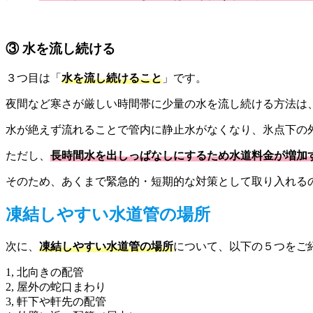
③ 水を流し続ける
３つ目は「
水を流し続けること
」です。
夜間など寒さが厳しい時間帯に少量の水を流し続ける方法は
水が絶えず流れることで管内に静止水がなくなり、氷点下の
ただし、
長時間水を出しっぱなしにするため水道料金が増加
そのため、あくまで緊急的・短期的な対策として取り入れる
凍結しやすい水道管の場所
次に、
凍結しやすい水道管の場所
について、以下の５つをご
1, 北向きの配管
2, 屋外の蛇口まわり
3, 軒下や軒先の配管