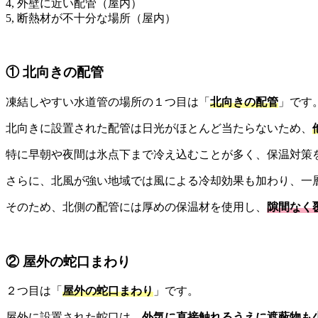
4, 外壁に近い配管（屋内）
5, 断熱材が不十分な場所（屋内）
① 北向きの配管
凍結しやすい水道管の場所の１つ目は「
北向きの配管
」です
北向きに設置された配管は日光がほとんど当たらないため、
特に早朝や夜間は氷点下まで冷え込むことが多く、保温対策
さらに、北風が強い地域では風による冷却効果も加わり、一
そのため、北側の配管には厚めの保温材を使用し、
隙間なく
② 屋外の蛇口まわり
２つ目は「
屋外の蛇口まわり
」です。
屋外に設置された蛇口は、
外気に直接触れるうえに遮蔽物も