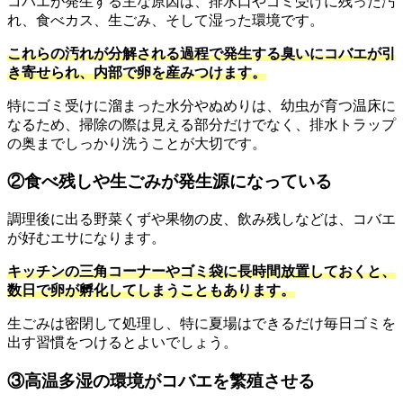
コバエが発生する主な原因は、排水口やゴミ受けに残った汚
れ、食べカス、生ごみ、そして湿った環境です。
これらの汚れが分解される過程で発生する臭いにコバエが引
き寄せられ、内部で卵を産みつけます。
特にゴミ受けに溜まった水分やぬめりは、幼虫が育つ温床に
なるため、掃除の際は見える部分だけでなく、排水トラップ
の奥までしっかり洗うことが大切です。
②食べ残しや生ごみが発生源になっている
調理後に出る野菜くずや果物の皮、飲み残しなどは、コバエ
が好むエサになります。
キッチンの三角コーナーやゴミ袋に長時間放置しておくと、
数日で卵が孵化してしまうこともあります。
生ごみは密閉して処理し、特に夏場はできるだけ毎日ゴミを
出す習慣をつけるとよいでしょう。
③高温多湿の環境がコバエを繁殖させる