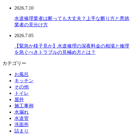
2026.7.10
水道修理業者は断っても大丈夫？上手な断り方と悪徳
業者の見分け方
2026.7.05
【緊急か様子見か】水道修理の深夜料金の相場と修理
を急ぐべきトラブルの見極め方とは？
カテゴリー
お風呂
キッチン
その他
トイレ
屋外
施工事例
水漏れ
水道管
洗面所
詰まり